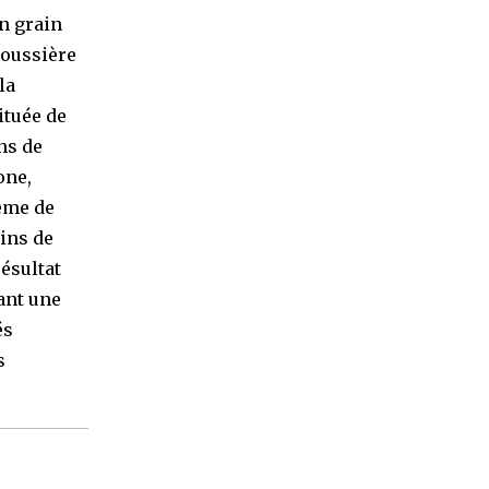
n grain
poussière
la
ituée de
ns de
one,
ème de
ains de
ésultat
ant une
és
s