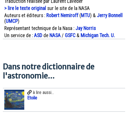
Traduction réalisée par Laurent Laveder
> lire le texte original
sur le site de la NASA
Auteurs et éditeurs :
Robert Nemiroff
(
MTU
) &
Jerry Bonnell
(
UMCP
)
Représentant technique de la Nasa :
Jay Norris
Un service de :
ASD
de
NASA
/
GSFC
&
Michigan Tech. U.
Dans notre dictionnaire de
l'astronomie...
à lire aussi...
Etoile