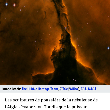
Image Credit:
The Hubble Heritage Team
, (
STScI
/
AURA
),
ESA
,
NASA
Les sculptures de poussière de la nébuleuse de
l’Aigle s’évaporent. Tandis que le puissant