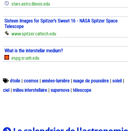
stars.astro.illinois.edu
Sixteen Images for Spitzer's Sweet 16 - NASA Spitzer Space
Telescope
www.spitzer.caltech.edu
What is the interstellar medium?
espg.sr.unh.edu
étoile
|
cosmos
|
années-lumière
|
nuage de poussière
|
soleil
|
ciel
|
milieu interstellaire
|
supernova
|
télescope