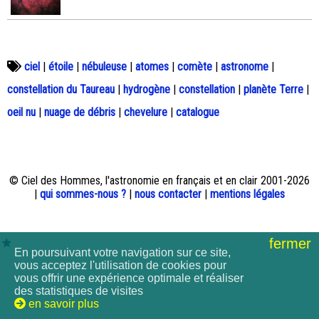
ciel
|
étoile
|
nébuleuse
|
atomes
|
comète
|
astronome
|
constellation du Taureau
|
hydrogène
|
constellation
|
planète Terre
|
oeil nu
|
nuage de débris
|
chevelure
|
catalogue
© Ciel des Hommes, l'astronomie en français et en clair 2001-2026
|
qui sommes-nous ?
|
nous contacter
|
mentions légales
fermer
En poursuivant votre navigation sur ce site,
vous acceptez l'utilisation de cookies pour
vous offrir une expérience optimale et réaliser
des statistiques de visites
en savoir plus