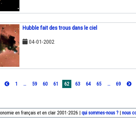
Hubble fait des trous dans le ciel
04-01-2002
1
...
59
60
61
62
63
64
65
...
69
onomie en français et en clair 2001-2026 |
qui sommes-nous ?
|
nous c