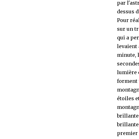
par l'as
dessus d
Pour réa
sur un t
qui a pe
levaient
minute, 
secondes
lumière c
forment 
montagne
étoiles e
montagne
brillant
brillante
premier 