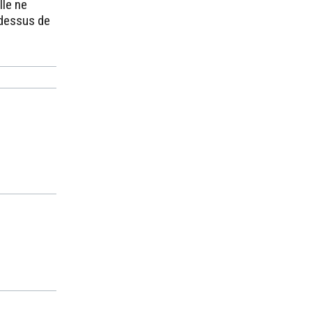
lle ne
-dessus de