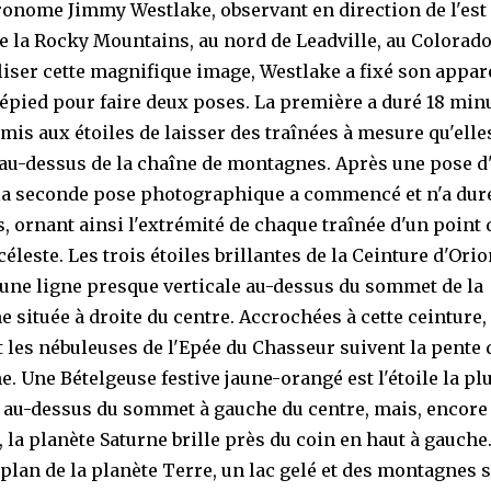
tronome Jimmy Westlake, observant en direction de l'est
e la Rocky Mountains, au nord de Leadville, au Colorado
liser cette magnifique image, Westlake a fixé son appar
répied pour faire deux poses. La première a duré 18 minu
rmis aux étoiles de laisser des traînées à mesure qu'elle
 au-dessus de la chaîne de montagnes. Après une pose d
la seconde pose photographique a commencé et n'a duré
, ornant ainsi l'extrémité de chaque traînée d'un point 
éleste. Les trois étoiles brillantes de la Ceinture d'Ori
une ligne presque verticale au-dessus du sommet de la
 située à droite du centre. Accrochées à cette ceinture,
t les nébuleuses de l'Epée du Chasseur suivent la pente 
. Une Bételgeuse festive jaune-orangé est l'étoile la pl
e au-dessus du sommet à gauche du centre, mais, encore
, la planète Saturne brille près du coin en haut à gauche
plan de la planète Terre, un lac gelé et des montagnes 