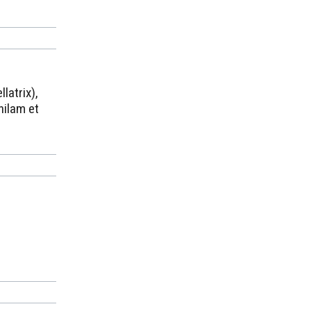
latrix),
nilam et