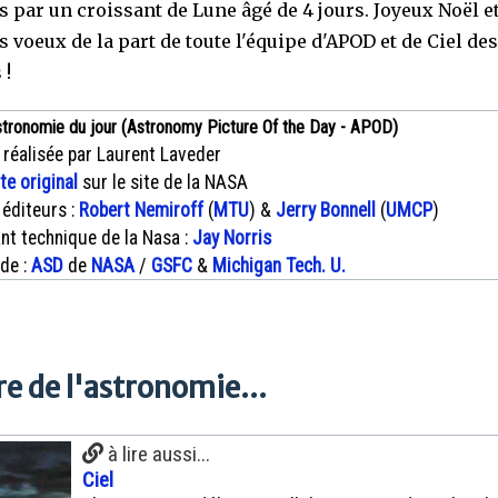
s par un croissant de Lune âgé de 4 jours. Joyeux Noël e
 voeux de la part de toute l'équipe d'APOD et de Ciel des
!
stronomie du jour (Astronomy Picture Of the Day - APOD)
 réalisée par Laurent Laveder
xte original
sur le site de la NASA
 éditeurs :
Robert Nemiroff
(
MTU
) &
Jerry Bonnell
(
UMCP
)
nt technique de la Nasa :
Jay Norris
 de :
ASD
de
NASA
/
GSFC
&
Michigan Tech. U.
e de l'astronomie...
à lire aussi...
Ciel