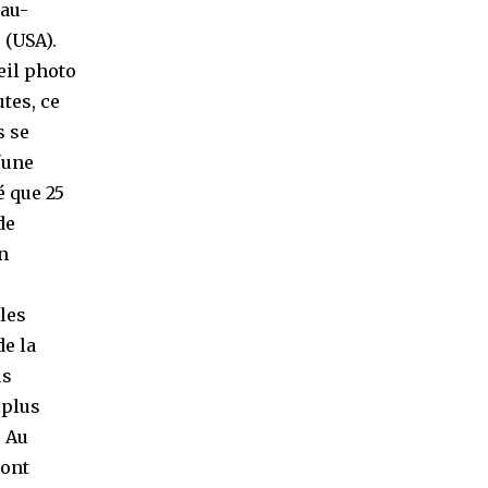
 au-
 (USA).
eil photo
tes, ce
s se
'une
 que 25
de
on
 les
de la
us
 plus
. Au
sont