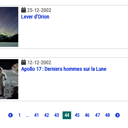
25-12-2002
Lever d'Orion
12-12-2002
Apollo 17 : Derniers hommes sur la Lune
1
...
41
42
43
44
45
46
47
48