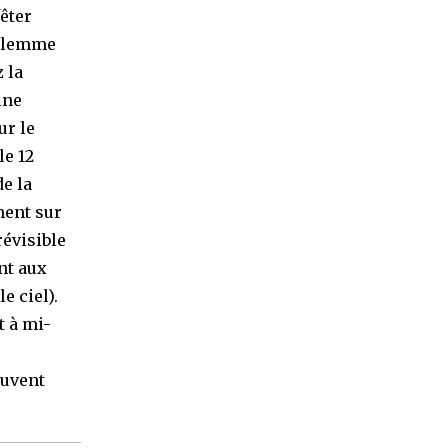
fêter
nalemme
 la
une
ur le
le 12
de la
ment sur
révisible
nt aux
e ciel).
t à mi-
ouvent