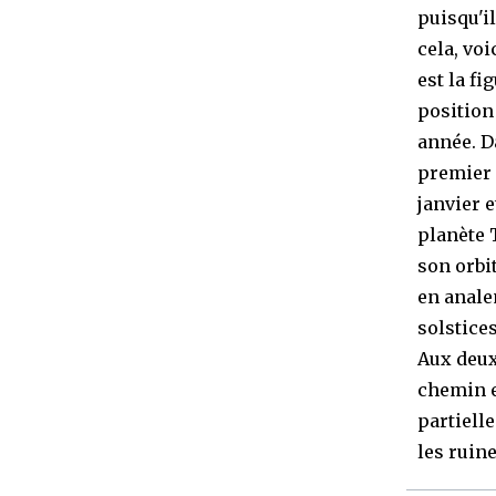
puisqu'il
cela, vo
est la f
position
année. D
premier 
janvier e
planète 
son orbi
en anale
solstices
Aux deux
chemin e
partiell
les ruin