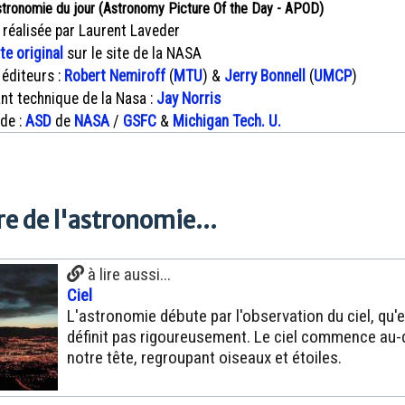
stronomie du jour (Astronomy Picture Of the Day - APOD)
 réalisée par Laurent Laveder
xte original
sur le site de la NASA
 éditeurs :
Robert Nemiroff
(
MTU
) &
Jerry Bonnell
(
UMCP
)
nt technique de la Nasa :
Jay Norris
 de :
ASD
de
NASA
/
GSFC
&
Michigan Tech. U.
e de l'astronomie...
à lire aussi...
Ciel
L'astronomie débute par l'observation du ciel, qu'e
définit pas rigoureusement. Le ciel commence au
notre tête, regroupant oiseaux et étoiles.