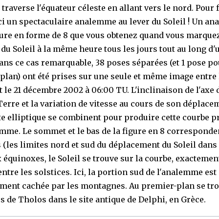
 traverse l'équateur céleste en allant vers le nord. Pour 
ici un spectaculaire analemme au lever du Soleil ! Un a
igure en forme de 8 que vous obtenez quand vous marquez
 du Soleil à la même heure tous les jours tout au long d'
ans ce cas remarquable, 38 poses séparées (et 1 pose po
plan) ont été prises sur une seule et même image entre 
t le 21 décembre 2002 à 06:00 TU. L'inclinaison de l'axe 
Terre et la variation de vitesse au cours de son déplace
te elliptique se combinent pour produire cette courbe p
mme. Le sommet et le bas de la figure en 8 corresponde
 (les limites nord et sud du déplacement du Soleil dans l
 équinoxes, le Soleil se trouve sur la courbe, exactemen
ntre les solstices. Ici, la portion sud de l'analemme est
ement cachée par les montagnes. Au premier-plan se tr
es de Tholos dans le site antique de Delphi, en Grèce.