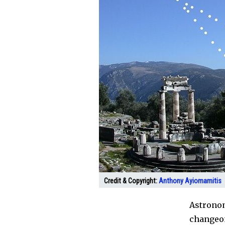
Credit & Copyright:
Anthony Ayiomamitis
Astronom
changeons