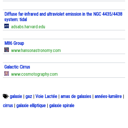
Diffuse far-infrared and ultraviolet emission in the NGC 4435/4438
system: tidal
adsabs.harvard.edu
M86 Group
www.hansonastronomy.com
Galactic Cirrus
www.cosmotography.com
galaxie
|
gaz
|
Voie Lactée
|
amas de galaxies
|
années-lumière
|
cirrus
|
galaxie elliptique
|
galaxie spirale