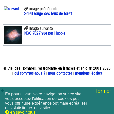
image précédente
Soleil rouge des feux de forêt
image suivante
NGC 7027 vue par Hubble
© Ciel des Hommes, l'astronomie en français et en clair 2001-2026
|
qui sommes-nous ?
|
nous contacter
|
mentions légales
fermer
En poursuivant votre navigation sur ce site,
vous acceptez l'utilisation de cookies pour
vous offrir une expérience optimale et réaliser
des statistiques de visites
en savoir plus