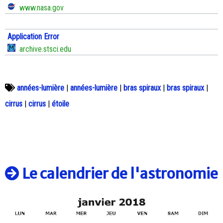
www.nasa.gov
Application Error
archive.stsci.edu
années-lumière
|
années-lumière
|
bras spiraux
|
bras spiraux
|
cirrus
|
cirrus
|
étoile
Le calendrier de l'astronomie