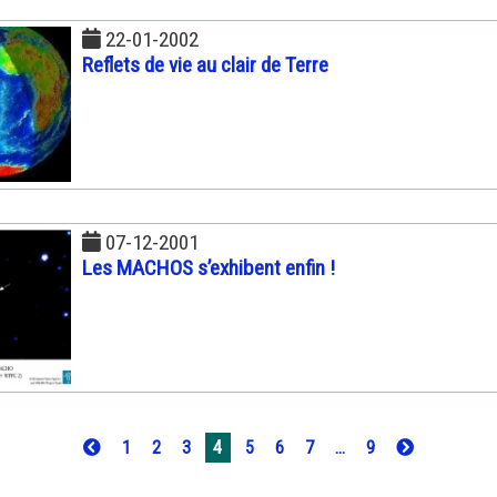
22-01-2002
Reflets de vie au clair de Terre
07-12-2001
Les MACHOS s’exhibent enfin !
1
2
3
4
5
6
7
...
9