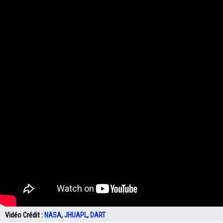
Vidéo Crédit :
NASA
,
JHUAPL
,
DART