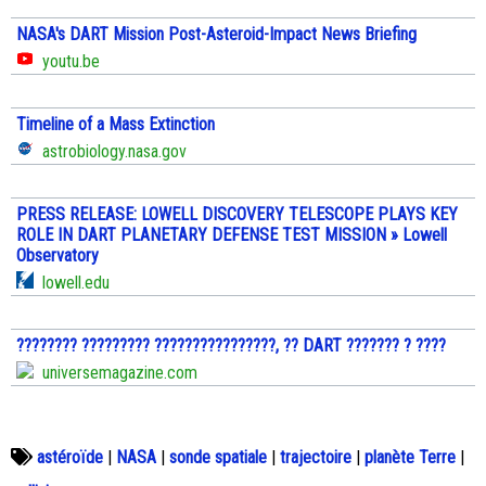
NASA's DART Mission Post-Asteroid-Impact News Briefing
youtu.be
Timeline of a Mass Extinction
astrobiology.nasa.gov
PRESS RELEASE: LOWELL DISCOVERY TELESCOPE PLAYS KEY
ROLE IN DART PLANETARY DEFENSE TEST MISSION » Lowell
Observatory
lowell.edu
???????? ????????? ????????????????, ?? DART ??????? ? ????
universemagazine.com
astéroïde
|
NASA
|
sonde spatiale
|
trajectoire
|
planète Terre
|