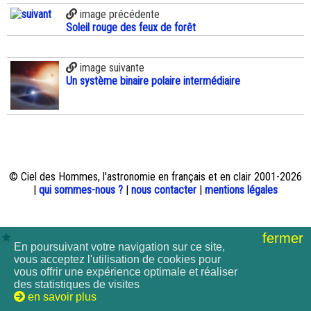
image précédente
Soleil rouge des feux de forêt
image suivante
Un système binaire polaire intermédiaire
© Ciel des Hommes, l'astronomie en français et en clair 2001-2026
|
qui sommes-nous ?
|
nous contacter
|
mentions légales
fermer
En poursuivant votre navigation sur ce site,
vous acceptez l'utilisation de cookies pour
vous offrir une expérience optimale et réaliser
des statistiques de visites
en savoir plus