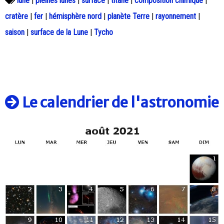
lune
|
pleines lunes
|
surface
|
titane
|
composition chimique
|
cratère
|
fer
|
hémisphère nord
|
planète Terre
|
rayonnement
|
saison
|
surface de la Lune
|
Tycho
Le calendrier de l'astronomie