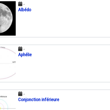
-
Albédo
-
Aphélie
-
Conjonction inférieure