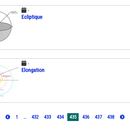
-
Ecliptique
-
Elongation
1
...
432
433
434
435
436
437
438