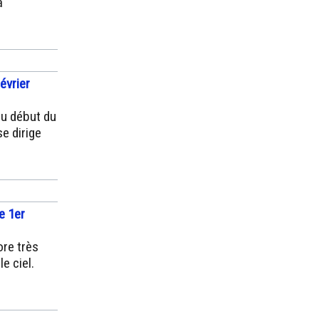
a
février
au début du
se dirige
e 1er
ore très
e ciel.