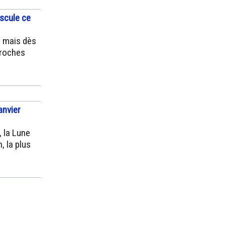
uscule ce
, mais dès
proches
anvier
, la Lune
, la plus