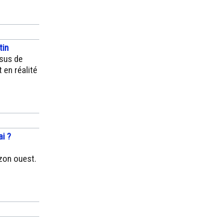
tin
ssus de
t en réalité
i ?
zon ouest.