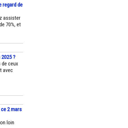
e regard de
z assister
de 70%, et
s 2025 ?
s de ceux
it avec
e ce 2 mars
on loin