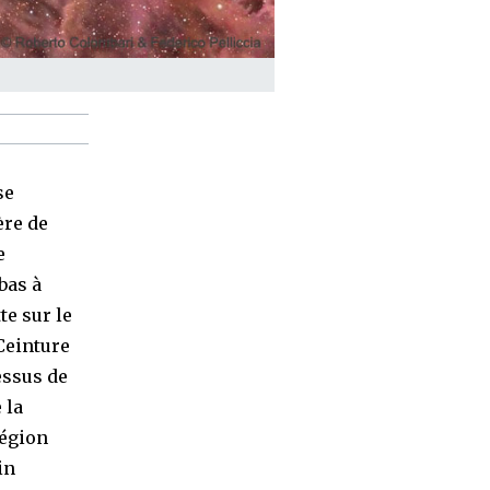
se
ère de
e
bas à
te sur le
 Ceinture
dessus de
 la
région
in