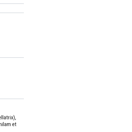
latrix),
nilam et