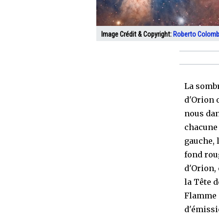
Image Crédit & Copyright:
Roberto Colomb
La sombr
d'Orion 
nous dan
chacune 
gauche, 
fond roug
d'Orion, 
la Tête 
Flamme e
d'émissi