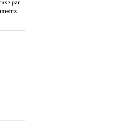
leuse par
laments