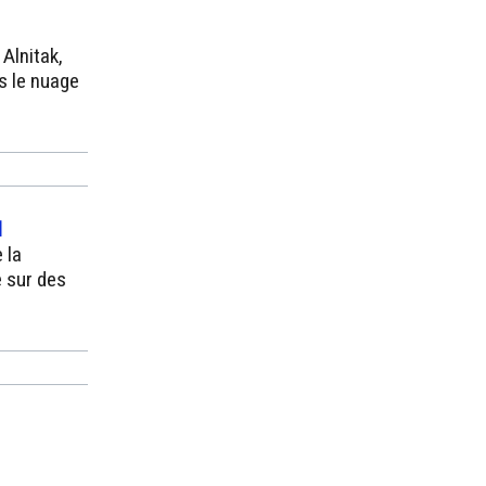
 Alnitak,
s le nuage
l
 la
 sur des