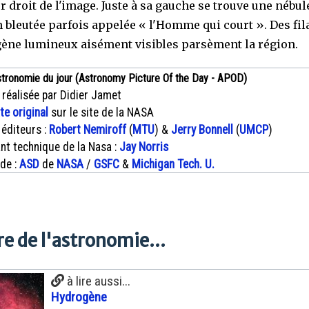
r droit de l'image. Juste à sa gauche se trouve une nébu
n bleutée parfois appelée « l'Homme qui court ». Des fi
ène lumineux aisément visibles parsèment la région.
stronomie du jour (Astronomy Picture Of the Day - APOD)
 réalisée par Didier Jamet
xte original
sur le site de la NASA
 éditeurs :
Robert Nemiroff
(
MTU
) &
Jerry Bonnell
(
UMCP
)
nt technique de la Nasa :
Jay Norris
 de :
ASD
de
NASA
/
GSFC
&
Michigan Tech. U.
e de l'astronomie...
à lire aussi...
Hydrogène