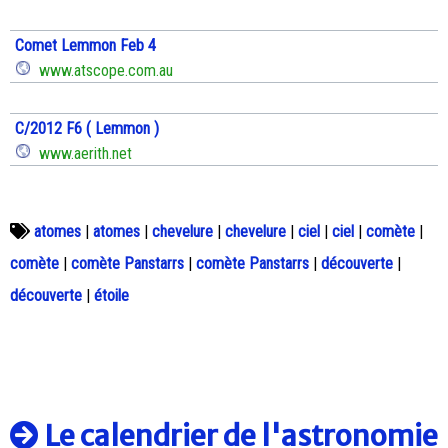
Comet Lemmon Feb 4
www.atscope.com.au
C/2012 F6 ( Lemmon )
www.aerith.net
atomes
|
atomes
|
chevelure
|
chevelure
|
ciel
|
ciel
|
comète
|
comète
|
comète Panstarrs
|
comète Panstarrs
|
découverte
|
découverte
|
étoile
Le calendrier de l'astronomie