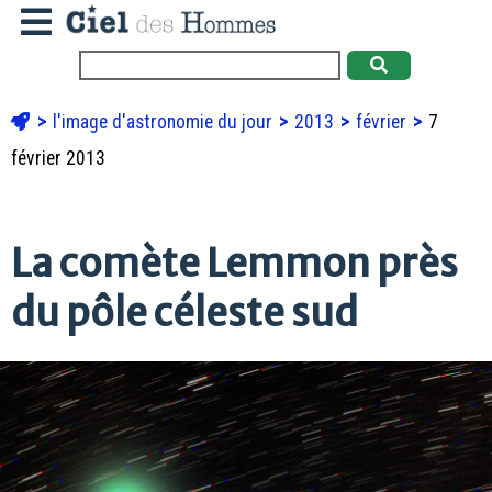
l'image d'astronomie du jour
2013
février
7
février 2013
La comète Lemmon près
du pôle céleste sud