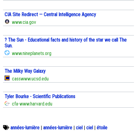
CIA Site Redirect — Central Intelligence Agency
www.cia.gov
? The Sun - Educational facts and history of the star we call The
Sun.
www.nineplanets.org
The Milky Way Galaxy
casswww.ucsd.edu
Tyler Bourke - Scientific Publications
cfa-www.harvard.edu
années-lumière
|
années-lumière
|
ciel
|
ciel
|
étoile