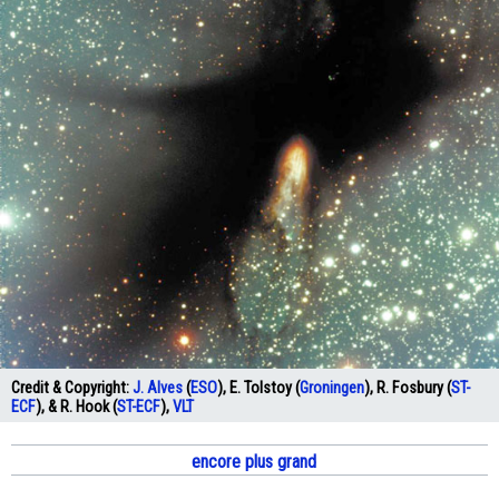
Credit & Copyright:
J. Alves
(
ESO
), E. Tolstoy (
Groningen
), R. Fosbury (
ST-
ECF
), & R. Hook (
ST-ECF
),
VLT
encore plus grand