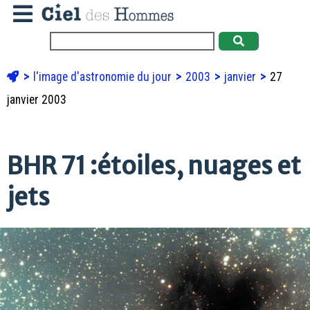
l'image d'astronomie du jour
2003
janvier
27
janvier 2003
BHR 71 :étoiles, nuages et
jets