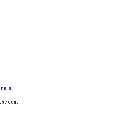
 de la
asse dont