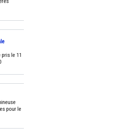
ières
ale
 pris le 11
0
mineuse
es pour le