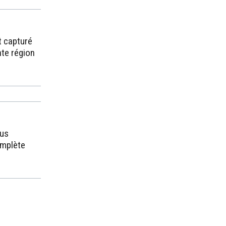
t capturé
nte région
lus
omplète