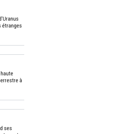
 d'Uranus
s étranges
 haute
errestre à
rd ses