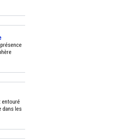
e
 présence
phère
st entouré
e dans les