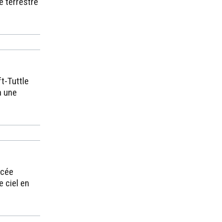
e terrestre
t-Tuttle
à une
acée
e ciel en