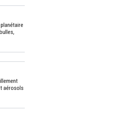
planétaire
ulles,
illement
et aérosols