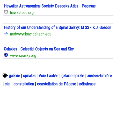
Hawaiian Astronomical Society Deepsky Atlas - Pegasus
hawastsoc.org
History of our Understanding of a Spiral Galaxy: M 33 - K.J. Gordon
nedwww.ipac.caltech.edu
Galaxies - Celestial Objects on Sea and Sky
www.seasky.org
galaxie
|
spirales
|
Voie Lactée
|
galaxie spirale
|
années-lumière
|
ciel
|
constellation
|
constellation de Pégase
|
nébuleuse