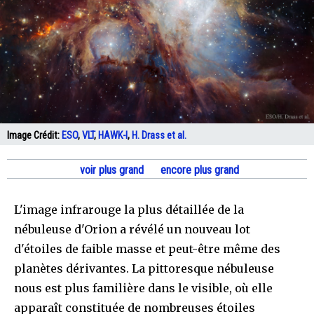
Image Crédit:
ESO
,
VLT
,
HAWK-I
,
H. Drass
et al.
voir plus grand
encore plus grand
L'image infrarouge la plus détaillée de la
nébuleuse d'Orion a révélé un nouveau lot
d'étoiles de faible masse et peut-être même des
planètes dérivantes. La pittoresque nébuleuse
nous est plus familière dans le visible, où elle
apparaît constituée de nombreuses étoiles