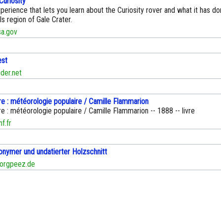
Curiosity
rience that lets you learn about the Curiosity rover and what it has do
s region of Gale Crater.
a.gov
st
er.net
e : météorologie populaire / Camille Flammarion
 : météorologie populaire / Camille Flammarion -- 1888 -- livre
f.fr
onymer und undatierter Holzschnitt
rgpeez.de