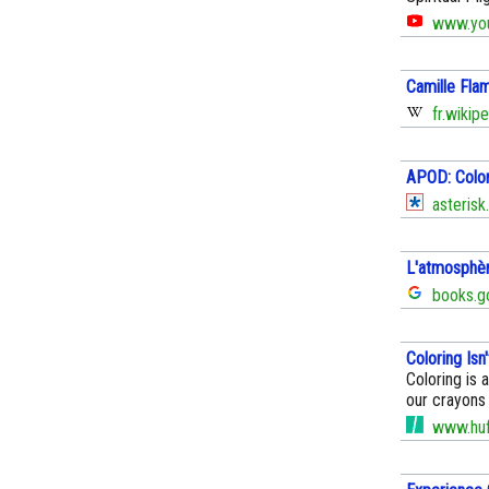
www.you
Camille Fla
fr.wikipe
APOD: Color
asterisk
L'atmosphè
books.g
Coloring Isn
Coloring is 
our crayons 
www.huff