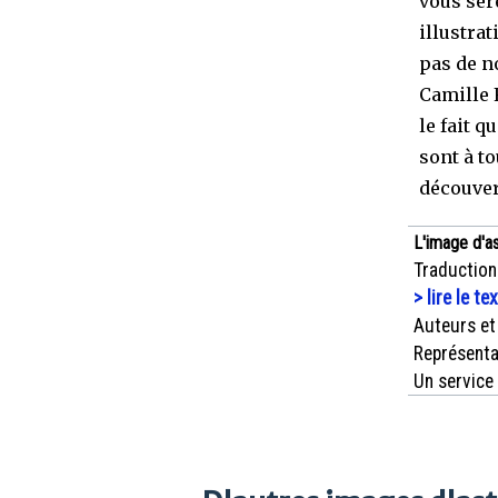
vous ser
illustra
pas de n
Camille 
le fait 
sont à t
découver
L'image d'a
Traduction
> lire le te
Auteurs et
Représenta
Un service