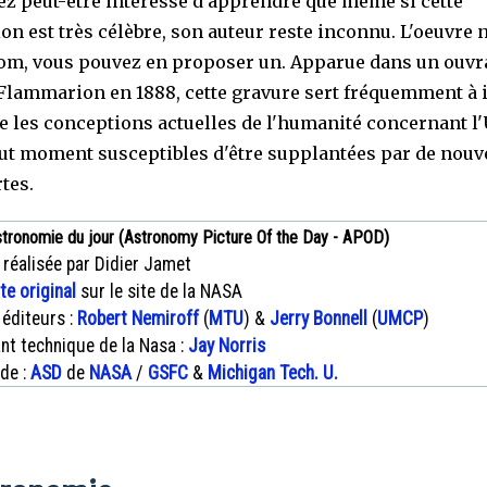
ez peut-être intéressé d'apprendre que même si cette
tion est très célèbre, son auteur reste inconnu. L'oeuvre
om, vous pouvez en proposer un. Apparue dans un ouvr
Flammarion en 1888, cette gravure sert fréquemment à i
que les conceptions actuelles de l'humanité concernant l
out moment susceptibles d'être supplantées par de nouv
tes.
stronomie du jour (Astronomy Picture Of the Day - APOD)
 réalisée par Didier Jamet
xte original
sur le site de la NASA
 éditeurs :
Robert Nemiroff
(
MTU
) &
Jerry Bonnell
(
UMCP
)
nt technique de la Nasa :
Jay Norris
 de :
ASD
de
NASA
/
GSFC
&
Michigan Tech. U.