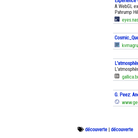
Experience 
A WebGL expe
Pahrump Hill
eyes.nas
Cosmic_Que
kvmagrud
L'atmosphèr
L'atmosphère
gallica.bn
G. Peez: An
www.geo
découverte
|
découverte