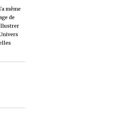
 n'a même
age de
llustrer
'Univers
elles