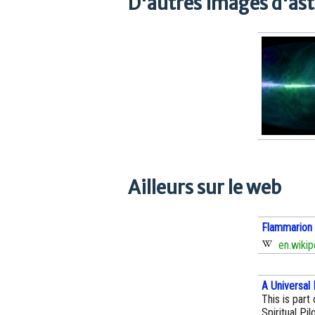
D'autres images d'as
Ailleurs sur le web
Flammarion 
en.wikip
A Universal
This is part
Spiritual Pi