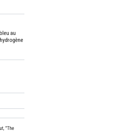
 bleu au
d'hydrogène
ut, "The