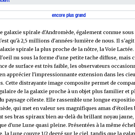
uckett
encore plus grand
e galaxie spirale d'Andromède, également connue sous
'est qu'à 2,5 millions d'années-lumière de nous. Il s'agit
laxie spirale la plus proche de la nôtre, la Voie Lactée. 
à l'oeil nu sous la forme d'une petite tache diffuse, mai
nce de surface est très faible, les observateurs occasion
en apprécier l'impressionnante extension dans les cie
es. Cette distrayante image composite permet de compar
gulaire de la galaxie proche à un objet plus familier et p
 du paysage céleste. Elle rassemble une longue expositi
ède, qui met en valeur ses magnifiques amas d'étoiles 
t ses bras spiraux bien au-delà du brillant noyau jaune,
que d'une Lune quasi pleine. Présentées à la même échel
, la Lune couvre 1/2 degré sur le ciel, tandis que la gala