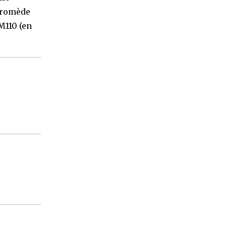
ndromède
M110 (en