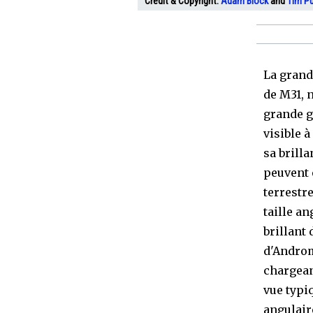
Crédit & Copyright:
Adam Block
and
Tim P
La grand
de M31, n
grande ga
visible 
sa brilla
peuvent 
terrestr
taille an
brillant
d'Androm
chargean
vue typi
angulaire