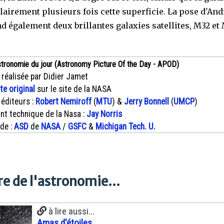
lairement plusieurs fois cette superficie. La pose d'A
 également deux brillantes galaxies satellites, M32 et 
stronomie du jour (Astronomy Picture Of the Day - APOD)
 réalisée par Didier Jamet
xte original
sur le site de la NASA
 éditeurs :
Robert Nemiroff
(
MTU
) &
Jerry Bonnell
(
UMCP
)
nt technique de la Nasa :
Jay Norris
 de :
ASD
de
NASA
/
GSFC
&
Michigan Tech. U.
e de l'astronomie...
à lire aussi...
Amas d'étoiles