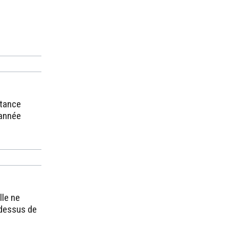
stance
 année
lle ne
-dessus de