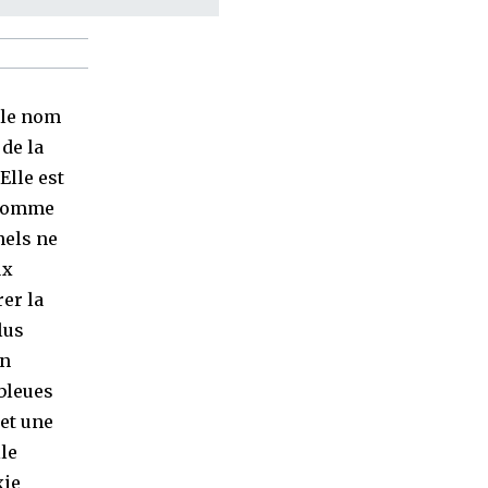
 le nom
 de la
Elle est
s comme
nels ne
ux
er la
lus
on
bleues
 et une
le
xie