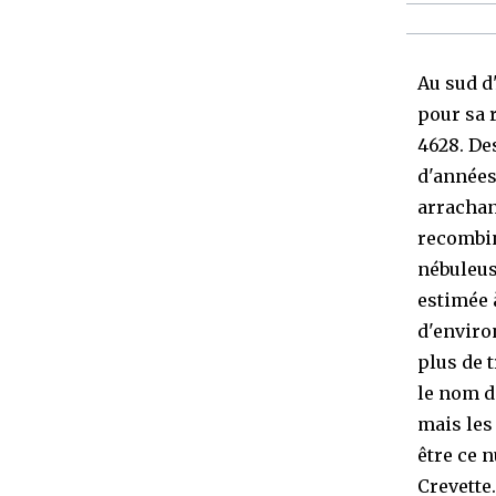
Au sud d
pour sa 
4628. De
d'années,
arrachan
recombin
nébuleus
estimée 
d'enviro
plus de 
le nom d
mais les
être ce 
Crevette