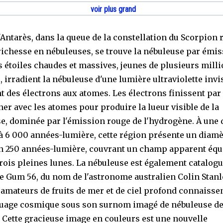
voir plus grand
'Antarès, dans la queue de la constellation du Scorpion 
richesse en nébuleuses, se trouve la nébuleuse par émis
s étoiles chaudes et massives, jeunes de plusieurs mill
 irradient la nébuleuse d'une lumière ultraviolette invis
t des électrons aux atomes. Les électrons finissent par
er avec les atomes pour produire la lueur visible de la
e, dominée par l'émission rouge de l'hydrogène. À une 
à 6 000 années-lumière, cette région présente un diamè
n 250 années-lumière, couvrant un champ apparent équi
trois pleines lunes. La nébuleuse est également catalog
e Gum 56, du nom de l'astronome australien Colin Stan
 amateurs de fruits de mer et de ciel profond connaisse
nuage cosmique sous son surnom imagé de nébuleuse de
. Cette gracieuse image en couleurs est une nouvelle