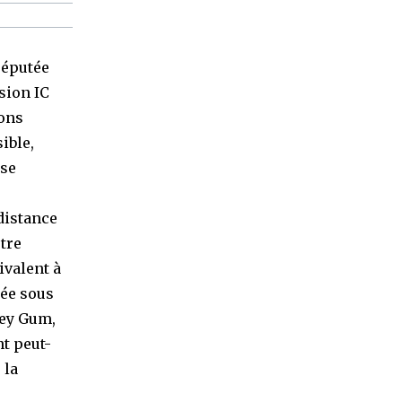
réputée
sion IC
ions
ible,
 se
distance
tre
valent à
uée sous
ley Gum,
nt peut-
 la