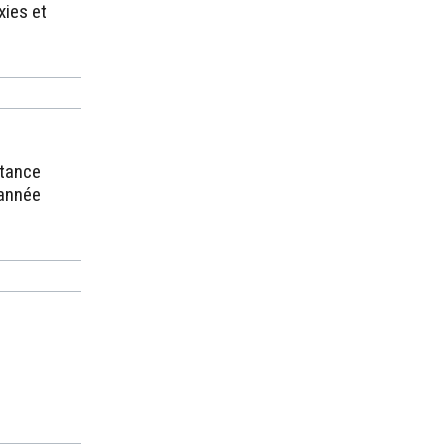
xies et
stance
 année