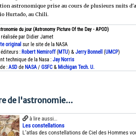
ion astronomique prise au cours de plusieurs nuits d'a
io Hurtado, au Chili.
stronomie du jour (Astronomy Picture Of the Day - APOD)
 réalisée par Didier Jamet
xte original
sur le site de la NASA
 éditeurs :
Robert Nemiroff
(
MTU
) &
Jerry Bonnell
(
UMCP
)
nt technique de la Nasa :
Jay Norris
 de :
ASD
de
NASA
/
GSFC
&
Michigan Tech. U.
e de l'astronomie...
à lire aussi...
Les constellations
L'atlas des constellations de Ciel des Hommes v