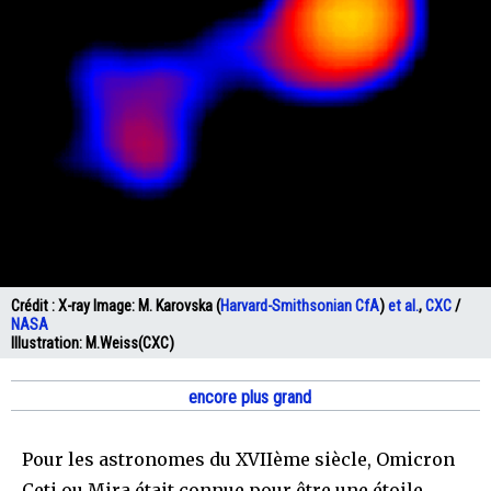
Crédit :
X-ray Image: M. Karovska (
Harvard-Smithsonian CfA
)
et al.
,
CXC
/
NASA
Illustration: M.Weiss(CXC)
encore plus grand
Pour les astronomes du XVIIème siècle, Omicron
Ceti ou Mira était connue pour être une étoile