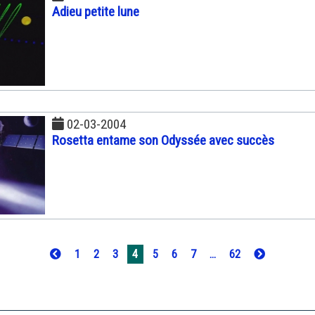
Adieu petite lune
02-03-2004
Rosetta entame son Odyssée avec succès
1
2
3
4
5
6
7
...
62