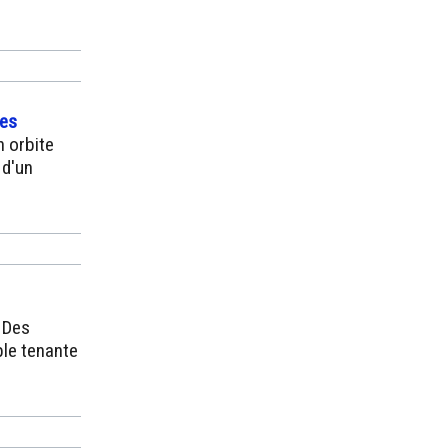
res
n orbite
 d'un
 Des
ble tenante