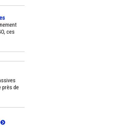
les
onnement
GO, ces
assives
e près de