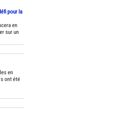
éfi pour la
ncera en
er sur un
les en
s ont été