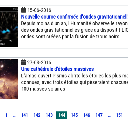
15-06-2016
Nouvelle source confirmée d'ondes gravitationnel
Depuis moins d'un an, l'Humanité observe le ray
des ondes gravitationnelles grâce au dispositif LI
ondes sont créées par la fusion de trous noirs
27-03-2016
Une cathédrale d'étoiles massives
L'amas ouvert Pismis abrite les étoiles les plus m
connues, avec trois étoiles qui pèseraient chacun
100 masses solaires
1
...
141
142
143
144
145
146
147
...
151