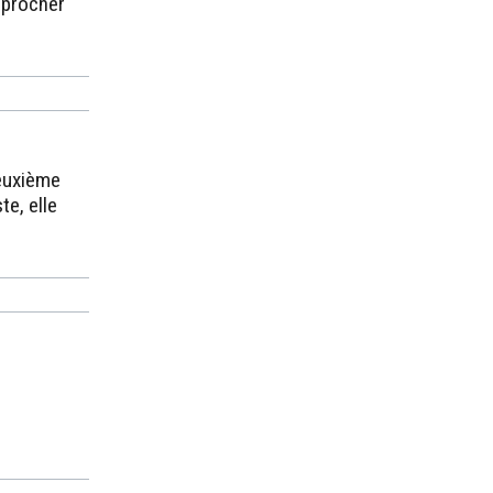
pprocher
deuxième
te, elle