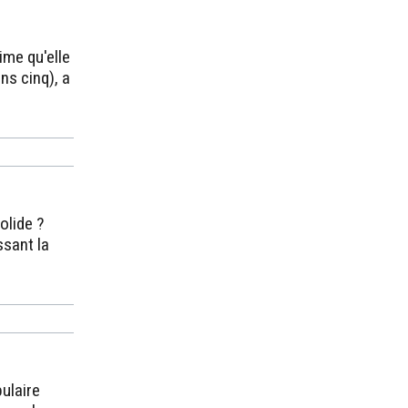
ime qu'elle
ns cinq), a
olide ?
ssant la
ulaire