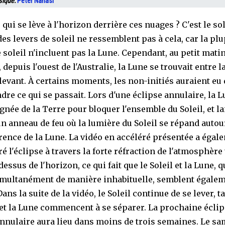
ique:
Peter Nanasi
 qui se lève à l'horizon derrière ces nuages ? C'est le sol
es levers de soleil ne ressemblent pas à cela, car la pl
 soleil n'incluent pas la Lune. Cependant, au petit matin
 depuis l'ouest de l'Australie, la Lune se trouvait entre l
l levant. À certains moments, les non-initiés auraient eu
re ce qui se passait. Lors d'une éclipse annulaire, la L
gnée de la Terre pour bloquer l'ensemble du Soleil, et la
un anneau de feu où la lumière du Soleil se répand autou
rence de la Lune. La vidéo en accéléré présentée a égal
é l'éclipse à travers la forte réfraction de l'atmosphère
dessus de l'horizon, ce qui fait que le Soleil et la Lune, q
imultanément de manière inhabituelle, semblent égale
Dans la suite de la vidéo, le Soleil continue de se lever, 
l et la Lune commencent à se séparer. La prochaine écli
annulaire aura lieu dans moins de trois semaines. Le sa