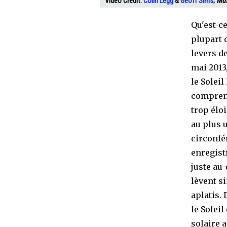
Vidéo Crédit:
Colin Legg
&
Geoff Sims
;
Mus
Qu'est-ce
plupart d
levers de
mai 2013,
le Solei
comprend
trop éloi
au plus 
circonfé
enregistr
juste au-
lèvent s
aplatis. 
le Solei
solaire 