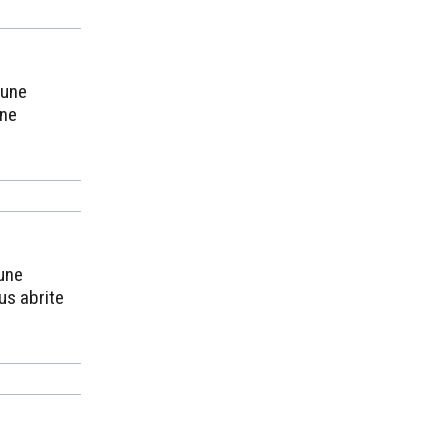
 une
une
une
ous abrite