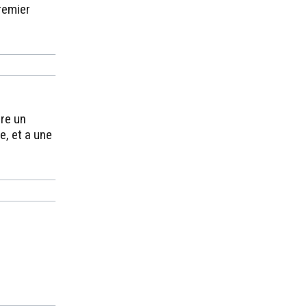
premier
rre un
e, et a une