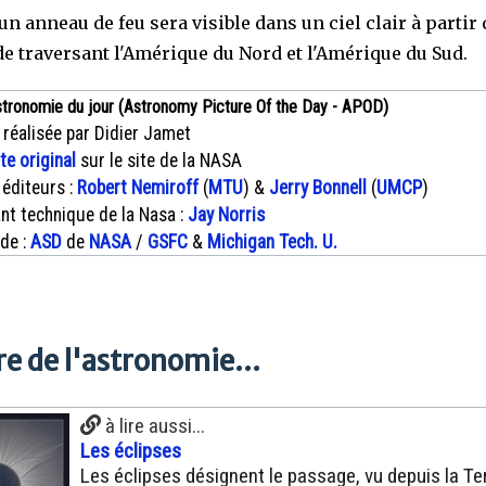
un anneau de feu sera visible dans un ciel clair à partir
de traversant l'Amérique du Nord et l'Amérique du Sud.
stronomie du jour (Astronomy Picture Of the Day - APOD)
 réalisée par Didier Jamet
xte original
sur le site de la NASA
 éditeurs :
Robert Nemiroff
(
MTU
) &
Jerry Bonnell
(
UMCP
)
nt technique de la Nasa :
Jay Norris
 de :
ASD
de
NASA
/
GSFC
&
Michigan Tech. U.
e de l'astronomie...
à lire aussi...
Les éclipses
Les éclipses désignent le passage, vu depuis la Ter