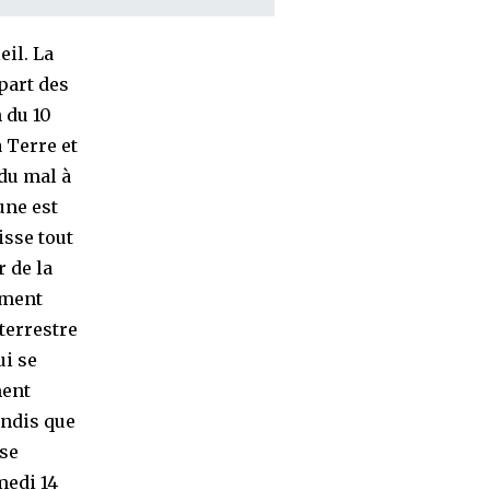
eil. La
upart des
 du 10
a Terre et
 du mal à
une est
isse tout
r de la
ement
 terrestre
ui se
ment
tandis que
pse
medi 14