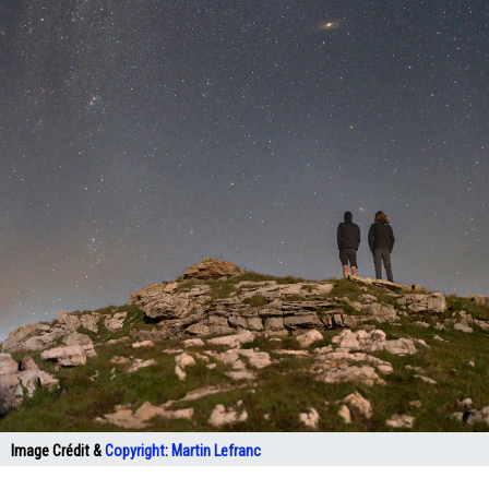
Image Crédit &
Copyright
:
Martin Lefranc