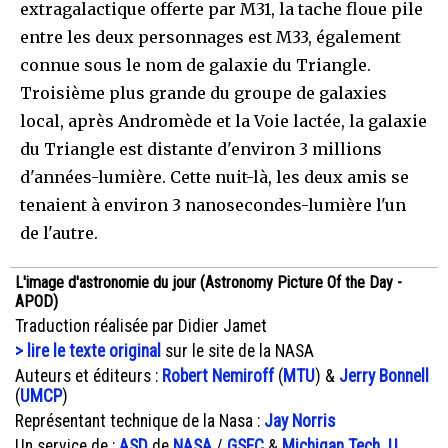
extragalactique offerte par M31, la tache floue pile
entre les deux personnages est M33, également
connue sous le nom de galaxie du Triangle.
Troisième plus grande du groupe de galaxies
local, après Andromède et la Voie lactée, la galaxie
du Triangle est distante d'environ 3 millions
d'années-lumière. Cette nuit-là, les deux amis se
tenaient à environ 3 nanosecondes-lumière l'un
de l'autre.
L'image d'astronomie du jour (Astronomy Picture Of the Day -
APOD)
Traduction réalisée par Didier Jamet
> lire le texte original
sur le site de la NASA
Auteurs et éditeurs :
Robert Nemiroff
(
MTU
) &
Jerry Bonnell
(
UMCP
)
Représentant technique de la Nasa :
Jay Norris
Un service de :
ASD
de
NASA
/
GSFC
&
Michigan Tech. U.