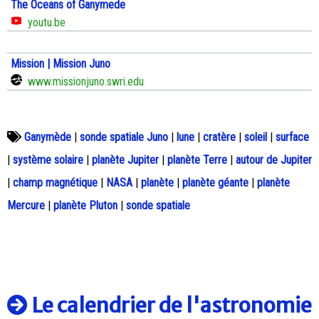
The Oceans of Ganymede
youtu.be
Mission | Mission Juno
www.missionjuno.swri.edu
Ganymède
|
sonde spatiale Juno
|
lune
|
cratère
|
soleil
|
surface
|
système solaire
|
planète Jupiter
|
planète Terre
|
autour de Jupiter
|
champ magnétique
|
NASA
|
planète
|
planète géante
|
planète
Mercure
|
planète Pluton
|
sonde spatiale
Le calendrier de l'astronomie