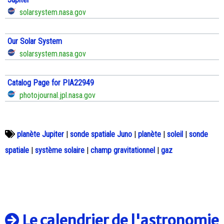
solarsystem.nasa.gov
Our Solar System
solarsystem.nasa.gov
Catalog Page for PIA22949
photojournal.jpl.nasa.gov
planète Jupiter
|
sonde spatiale Juno
|
planète
|
soleil
|
sonde
spatiale
|
système solaire
|
champ gravitationnel
|
gaz
Le calendrier de l'astronomie