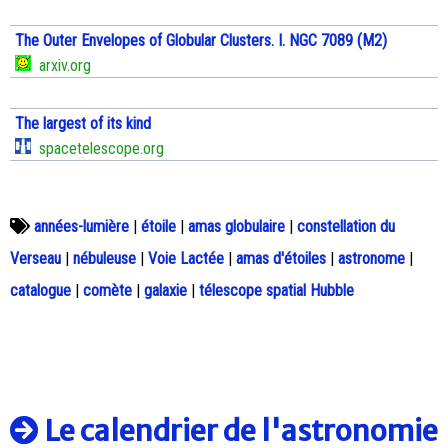
The Outer Envelopes of Globular Clusters. I. NGC 7089 (M2)
arxiv.org
The largest of its kind
spacetelescope.org
années-lumière
|
étoile
|
amas globulaire
|
constellation du
Verseau
|
nébuleuse
|
Voie Lactée
|
amas d'étoiles
|
astronome
|
catalogue
|
comète
|
galaxie
|
télescope spatial Hubble
Le calendrier de l'astronomie