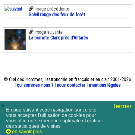
image précédente
Soleil rouge des feux de forêt
image suivante
La comète Clark près d'Antarès
© Ciel des Hommes, l'astronomie en français et en clair 2001-2026
|
qui sommes-nous ?
|
nous contacter
|
mentions légales
fermer
En poursuivant votre navigation sur ce site,
vous acceptez l'utilisation de cookies pour
vous offrir une expérience optimale et réaliser
des statistiques de visites
en savoir plus