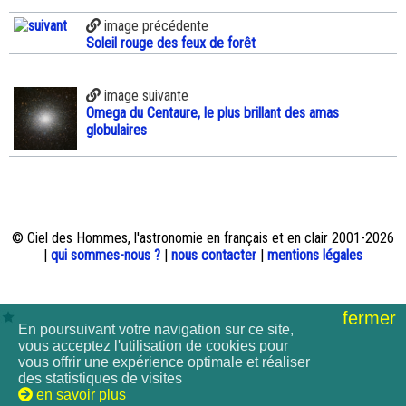
image précédente
Soleil rouge des feux de forêt
image suivante
Omega du Centaure, le plus brillant des amas
globulaires
© Ciel des Hommes, l'astronomie en français et en clair 2001-2026
|
qui sommes-nous ?
|
nous contacter
|
mentions légales
fermer
En poursuivant votre navigation sur ce site,
vous acceptez l'utilisation de cookies pour
vous offrir une expérience optimale et réaliser
des statistiques de visites
en savoir plus