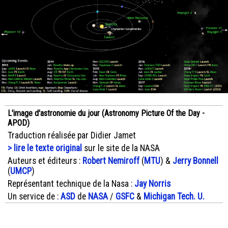
L'image d'astronomie du jour (Astronomy Picture Of the Day -
APOD)
Traduction réalisée par Didier Jamet
> lire le texte original
sur le site de la NASA
Auteurs et éditeurs :
Robert Nemiroff
(
MTU
) &
Jerry Bonnell
(
UMCP
)
Représentant technique de la Nasa :
Jay Norris
Un service de :
ASD
de
NASA
/
GSFC
&
Michigan Tech. U.