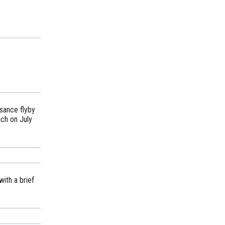
sance flyby
ach on July
ith a brief