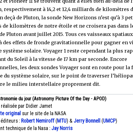
 et Pioneer 11 se trouvent quant à elles bien au-delà de l
, respectivement à 14,2 et 12,4 milliards de kilomètres d
n deçà de Pluton, la sonde New Horizons n’est qu’à 3 pet
s de kilomètres de notre étoile et ne croisera pas dans l
de Pluton avant juillet 2015. Tous ces vaisseaux spatiaux
à des effets de fronde gravitationnelle pour gagner en v
le système solaire. Voyager 1 reste cependant la plus rap
ant du Soleil à la vitesse de 17 km par seconde. Encore
nnelles, les deux sondes Voyager sont en route pour la 
e du système solaire, sur le point de traverser l’héliopa
re le milieu interstellaire proprement dit.
stronomie du jour (Astronomy Picture Of the Day - APOD)
 réalisée par Didier Jamet
xte original
sur le site de la NASA
 éditeurs :
Robert Nemiroff
(
MTU
) &
Jerry Bonnell
(
UMCP
)
nt technique de la Nasa :
Jay Norris