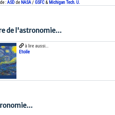
 de :
ASD
de
NASA
/
GSFC
&
Michigan Tech. U.
e de l'astronomie...
à lire aussi...
Etoile
tronomie...