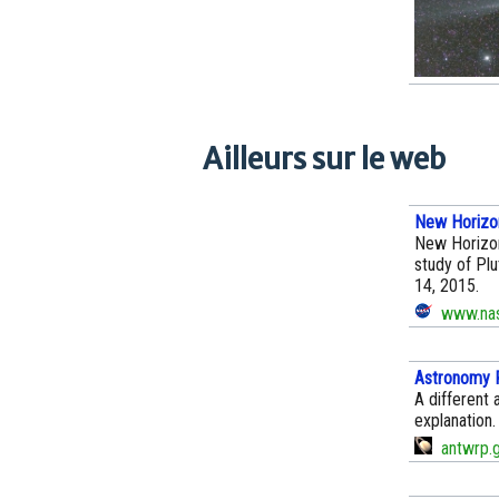
Ailleurs sur le web
New Horizo
New Horizon
study of Pl
14, 2015.
www.nas
Astronomy P
A different 
explanation.
antwrp.g