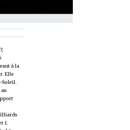
7,
5
eant à la
. Elle
-Soleil.
 au
apport
illiards
r 1.