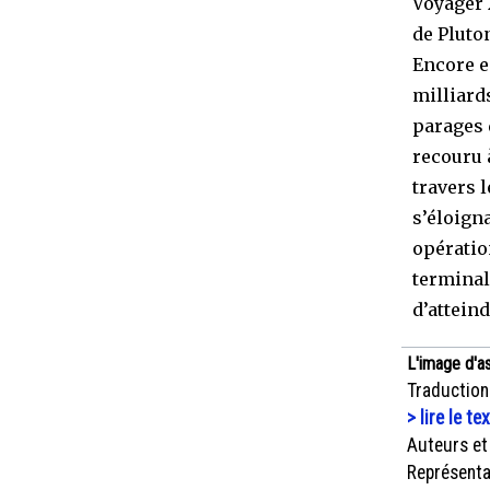
Voyager 2
de Pluton
Encore e
milliard
parages 
recouru 
travers 
s’éloign
opératio
terminal
d’atteind
L'image d'a
Traduction
> lire le te
Auteurs et
Représenta