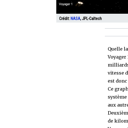
Crédit:
NASA
, JPL-Caltech
Quelle l
Voyager 1
milliard
vitesse 
est donc 
Ce graph
système s
aux autr
Deuxième
de kilom