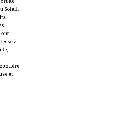
’orbite
u Soleil.
its
es
 ont
itesse à
ide,
frontière
use et