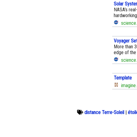
Solar Syste
NASA’s real
hardworking 
science.
Voyager Set 
More than 3
edge of the 
science.
Template
imagine.
distance Terre-Soleil
|
étoil