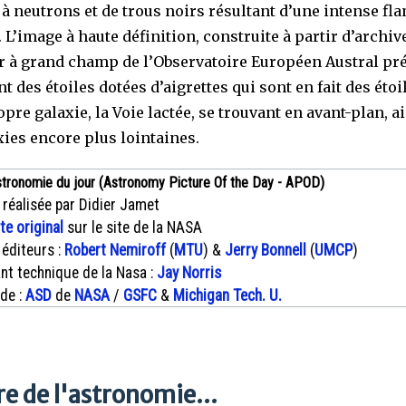
s à neutrons et de trous noirs résultant d’une intense fl
. L’image à haute définition, construite à partir d’archiv
r à grand champ de l’Observatoire Européen Austral pr
 des étoiles dotées d’aigrettes qui sont en fait des étoi
pre galaxie, la Voie lactée, se trouvant en avant-plan, a
xies encore plus lointaines.
stronomie du jour (Astronomy Picture Of the Day - APOD)
 réalisée par Didier Jamet
xte original
sur le site de la NASA
 éditeurs :
Robert Nemiroff
(
MTU
) &
Jerry Bonnell
(
UMCP
)
nt technique de la Nasa :
Jay Norris
 de :
ASD
de
NASA
/
GSFC
&
Michigan Tech. U.
e de l'astronomie...