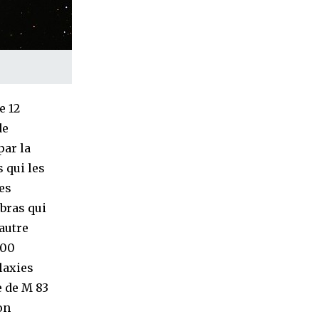
e 12
de
par la
 qui les
es
bras qui
autre
000
laxies
e de M 83
on