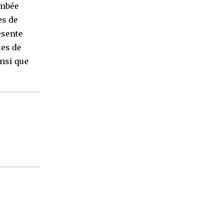
ambée
es de
ésente
les de
insi que