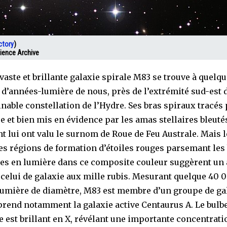
ctory
)
ience Archive
 vaste et brillante galaxie spirale M83 se trouve à quelqu
 d’années-lumière de nous, près de l’extrémité sud-est 
inable constellation de l’Hydre. Ses bras spiraux tracés 
e et bien mis en évidence par les amas stellaires bleutés
t lui ont valu le surnom de Roue de Feu Australe. Mais l
es régions de formation d’étoiles rouges parsemant les 
es en lumière dans ce composite couleur suggèrent un 
celui de galaxie aux mille rubis. Mesurant quelque 40 
umière de diamètre, M83 est membre d’un groupe de ga
rend notamment la galaxie active Centaurus A. Le bulb
 est brillant en X, révélant une importante concentrati