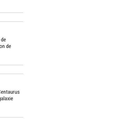
 de
ion de
 Centaurus
galaxie