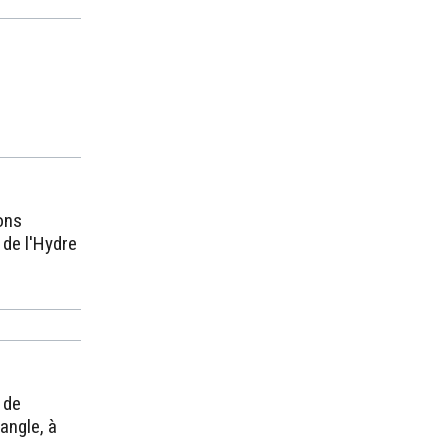
ions
 de l'Hydre
 de
angle, à