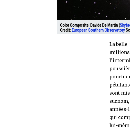
Color Composite:
Davide De Martin (
Skyfa
Credit:
European Southern Observatory
Sc
La belle,
millions
l’interm
poussièr
ponctuen
pétulant
sont mis
surnom, 
années-l
qui comp
lui-même