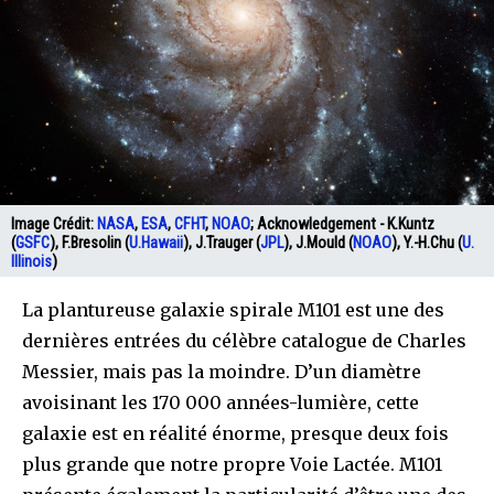
Image Crédit:
NASA
,
ESA
,
CFHT
,
NOAO
; Acknowledgement - K.Kuntz
(
GSFC
), F.Bresolin (
U.Hawaii
), J.Trauger (
JPL
), J.Mould (
NOAO
), Y.-H.Chu (
U.
Illinois
)
La plantureuse galaxie spirale M101 est une des
dernières entrées du célèbre catalogue de Charles
Messier, mais pas la moindre. D’un diamètre
avoisinant les 170 000 années-lumière, cette
galaxie est en réalité énorme, presque deux fois
plus grande que notre propre Voie Lactée. M101