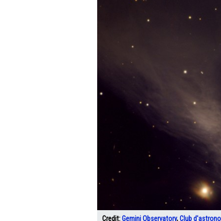
Credit:
Gemini Observatory
,
Club d'astrono