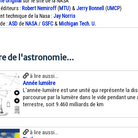
xte original
sur le site de la NASA
 éditeurs :
Robert Nemiroff
(
MTU
) &
Jerry Bonnell
(
UMCP
)
nt technique de la Nasa :
Jay Norris
 de :
ASD
de
NASA
/
GSFC
&
Michigan Tech. U.
e de l'astronomie...
à lire aussi...
Année lumière
L'année-lumière est une unité qui représente la di
parcourue par la lumière dans le vide pendant une
terrestre, soit 9.460 milliards de km
à lire aussi...