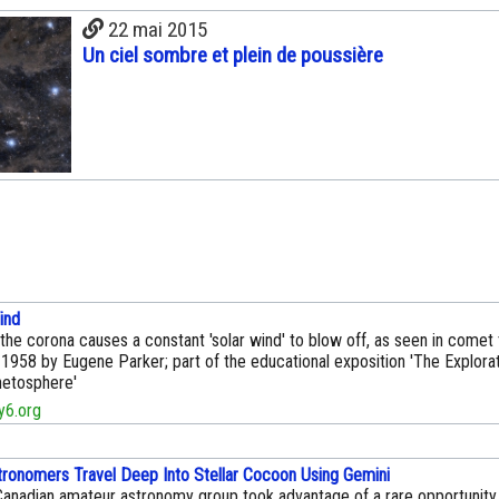
22 mai 2015
Un ciel sombre et plein de poussière
ind
the corona causes a constant 'solar wind' to blow off, as seen in comet 
 1958 by Eugene Parker; part of the educational exposition 'The Explorat
netosphere'
6.org
ronomers Travel Deep Into Stellar Cocoon Using Gemini
Canadian amateur astronomy group took advantage of a rare opportunity