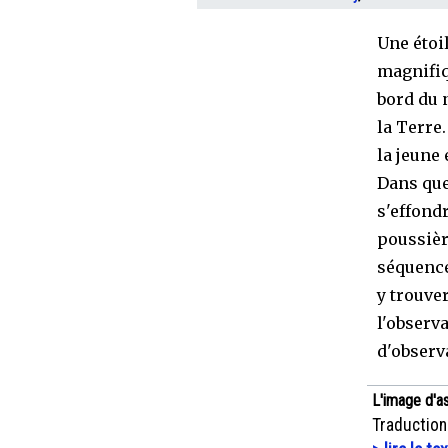
Une étoi
magnifiq
bord du 
la Terre
la jeune 
Dans que
s'effond
poussière
séquence
y trouve
l'observ
d'observ
L'image d'a
Traduction