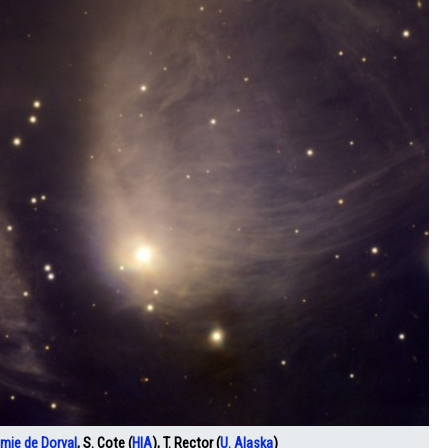
mie de Dorval
, S. Cote (
HIA
), T. Rector (
U. Alaska
)