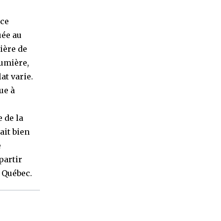
 ce
uée au
ière de
lumière,
at varie.
ue à
 de la
ait bien
e
partir
 Québec.