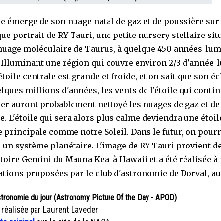
le émerge de son nuage natal de gaz et de poussière sur
ue portrait de RY Tauri, une petite nursery stellaire sit
nuage moléculaire de Taurus, à quelque 450 années-lum
. Illuminant une région qui couvre environ 2/3 d'année-
étoile centrale est grande et froide, et on sait que son écl
lques millions d'années, les vents de l'étoile qui contin
rer auront probablement nettoyé les nuages de gaz et de
. L'étoile qui sera alors plus calme deviendra une étoile
 principale comme notre Soleil. Dans le futur, on pourr
r un système planétaire. L'image de RY Tauri provient d
atoire Gemini du Mauna Kea, à Hawaii et a été réalisée à 
ations proposées par le club d'astronomie de Dorval, au
stronomie du jour (Astronomy Picture Of the Day - APOD)
 réalisée par Laurent Laveder