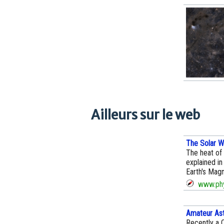
Ailleurs sur le web
The Solar W
The heat of 
explained in
Earth's Mag
www.phy
Amateur Ast
Recently a 