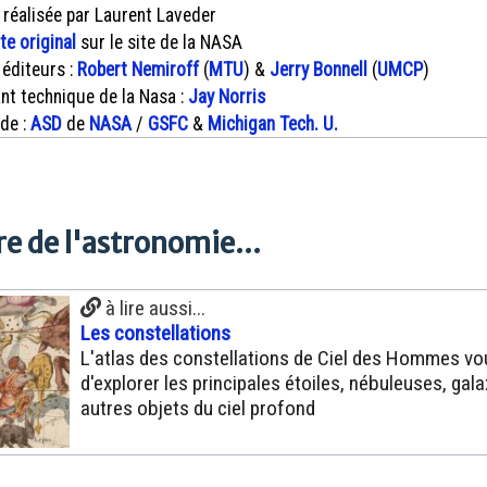
 réalisée par Laurent Laveder
xte original
sur le site de la NASA
 éditeurs :
Robert Nemiroff
(
MTU
) &
Jerry Bonnell
(
UMCP
)
nt technique de la Nasa :
Jay Norris
 de :
ASD
de
NASA
/
GSFC
&
Michigan Tech. U.
e de l'astronomie...
à lire aussi...
Les constellations
L'atlas des constellations de Ciel des Hommes v
d'explorer les principales étoiles, nébuleuses, gala
autres objets du ciel profond