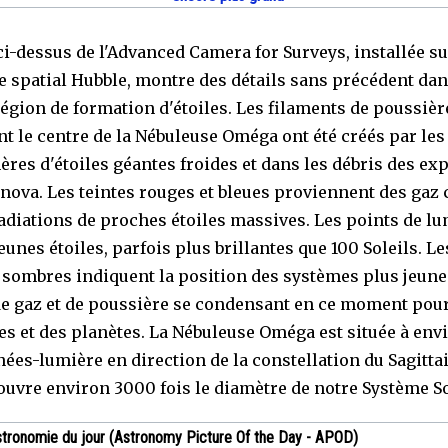
ci-dessus de l'Advanced Camera for Surveys, installée su
e spatial Hubble, montre des détails sans précédent dan
région de formation d'étoiles. Les filaments de poussiè
nt le centre de la Nébuleuse Oméga ont été créés par les
res d'étoiles géantes froides et dans les débris des ex
nova. Les teintes rouges et bleues proviennent des gaz 
radiations de proches étoiles massives. Les points de l
eunes étoiles, parfois plus brillantes que 100 Soleils. Le
 sombres indiquent la position des systèmes plus jeune
e gaz et de poussière se condensant en ce moment pou
les et des planètes. La Nébuleuse Oméga est située à env
ées-lumière en direction de la constellation du Sagittai
ouvre environ 3000 fois le diamètre de notre Système S
stronomie du jour (Astronomy Picture Of the Day - APOD)