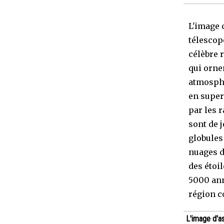
L'image 
télescop
célèbre 
qui orne
atmosphè
en super
par les 
sont de j
globules
nuages d
des étoi
5000 ann
région c
L'image d'a