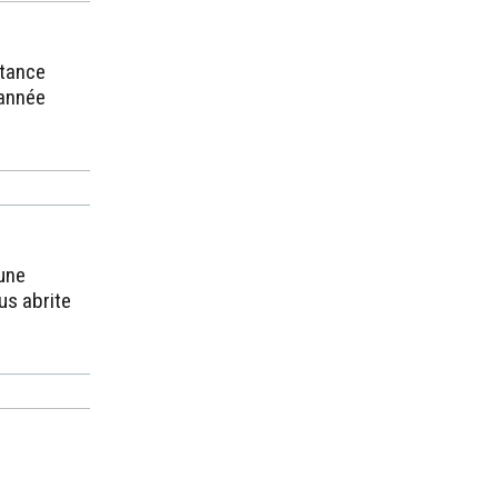
stance
 année
une
ous abrite