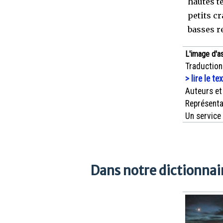
hautes t
petits c
basses r
L'image d'a
Traduction
> lire le te
Auteurs et
Représenta
Un service
Dans notre dictionnair