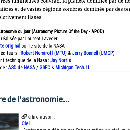
erres lumineuses couvrant la planète dominée par de 
ratères et de vastes régions sombres dominée par des te
elativement lisses.
stronomie du jour (Astronomy Picture Of the Day - APOD)
 réalisée par Laurent Laveder
xte original
sur le site de la NASA
 éditeurs :
Robert Nemiroff
(
MTU
) &
Jerry Bonnell
(
UMCP
)
nt technique de la Nasa :
Jay Norris
 de :
ASD
de
NASA
/
GSFC
&
Michigan Tech. U.
e de l'astronomie...
à lire aussi...
Ciel