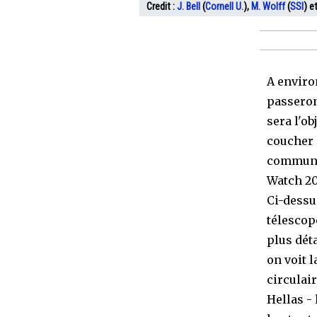
Credit :
J. Bell
(
Cornell U.
),
M. Wolff
(
SSI
) et
A enviro
passeron
sera l'ob
coucher 
communau
Watch 20
Ci-dessu
télescope
plus déta
on voit l
circulai
Hellas - 