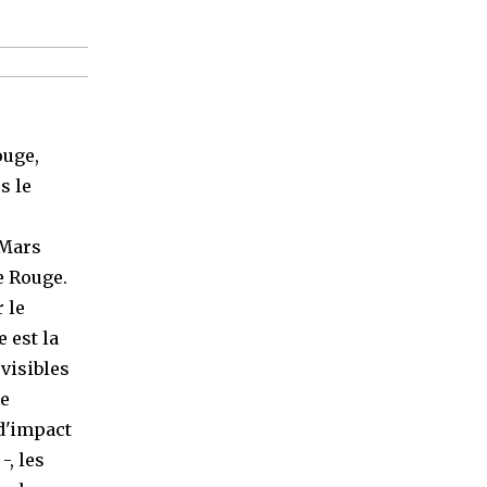
ouge,
s le
 Mars
e Rouge.
 le
 est la
 visibles
re
 d'impact
-, les