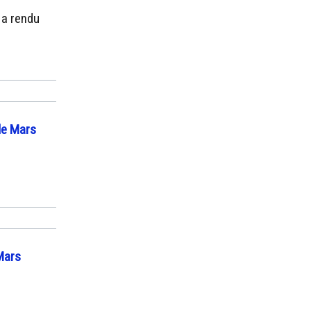
 a rendu
de Mars
Mars