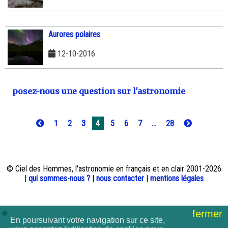
Aurores polaires
12-10-2016
posez-nous une question sur l'astronomie
1
2
3
4
5
6
7
...
28
© Ciel des Hommes, l'astronomie en français et en clair 2001-2026
|
qui sommes-nous ?
|
nous contacter
|
mentions légales
fermer
En poursuivant votre navigation sur ce site,