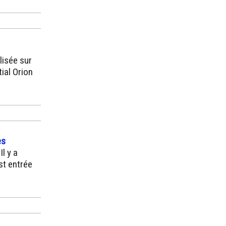
lisée sur
ial Orion
es
l y a
st entrée