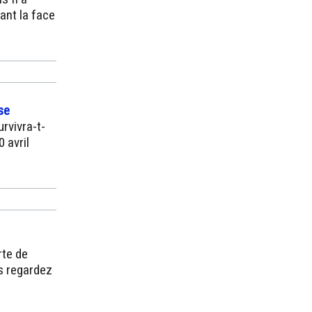
ant la face
se
rvivra-t-
 avril
rte de
is regardez