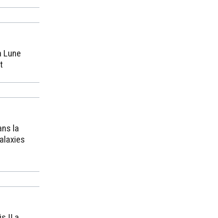
la Lune
t
ans la
alaxies
s II a