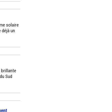
me solaire
 déjà un
brillante
 du Sud
vent