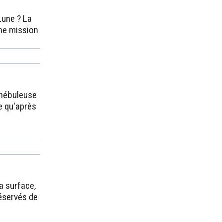
Lune ? La
une mission
 nébuleuse
e qu'après
a surface,
réservés de