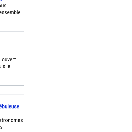
ous
 ressemble
t ouvert
is le
nébuleuse
 astronomes
ts