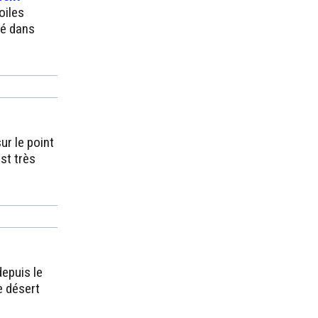
oiles
vé dans
ur le point
est très
epuis le
le désert