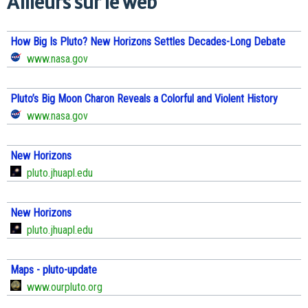
Ailleurs sur le web
How Big Is Pluto? New Horizons Settles Decades-Long Debate
www.nasa.gov
Pluto’s Big Moon Charon Reveals a Colorful and Violent History
www.nasa.gov
New Horizons
pluto.jhuapl.edu
New Horizons
pluto.jhuapl.edu
Maps - pluto-update
www.ourpluto.org