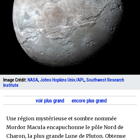
Image Crédit:
NASA
,
Johns Hopkins Univ./APL
,
Southwest Research
Institute
voir plus grand
encore plus grand
Une région mystérieuse et sombre nommée
Mordor Macula encapuchonne le pôle Nord de
Charon, la plus grande Lune de Pluton. Obtenue