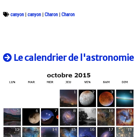
canyon
|
canyon
|
Charon
|
Charon
Le calendrier de l'astronomie