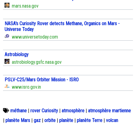
mars.nasa.gov
NASA's Curiosity Rover detects Methane, Organics on Mars -
Universe Today
www.universetoday.com
Astrobiology
astrobiology.gsfc.nasa.gov
PSLV-C25/Mars Orbiter Mission - ISRO
www.isro.gov.in
méthane
|
rover Curiosity
|
atmosphère
|
atmosphère martienne
|
planète Mars
|
gaz
|
orbite
|
planète
|
planète Terre
|
volcan