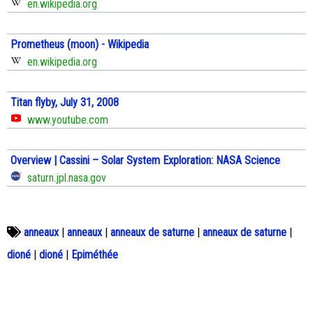
en.wikipedia.org
Prometheus (moon) - Wikipedia
en.wikipedia.org
Titan flyby, July 31, 2008
www.youtube.com
Overview | Cassini – Solar System Exploration: NASA Science
saturn.jpl.nasa.gov
anneaux
|
anneaux
|
anneaux de saturne
|
anneaux de saturne
|
dioné
|
dioné
|
Epiméthée